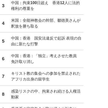
中国：拘束100日超え 香港12人に法的
3
権利の尊重を
米国：全能神教会の幹部、鄒徳美さんが
4
釈放を勝ち取る
中国：香港 国安法違反で起訴 表現の自
5
由に新たな打撃
中国：香港：「独立」考えさせた教員
6
免許取り消し
キリスト教の集会への参加を禁止された
7
アフリカ出身の留学生
感染リスクの中、拘束され続ける人権活
8
動家