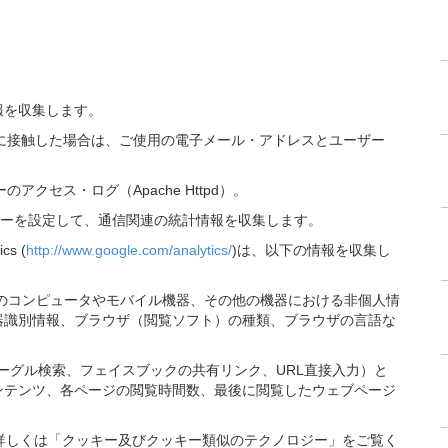
報を収集します。
会に接触した場合は、ご使用の電子メール・アドレスとユーザー
クセス・ログ（Apache Httpd）。
ザにクッキーを設定して、通信関連の統計情報を収集します。
cs (
http://www.google.com/analytics/
)は、以下の情報を収集し
使いのコンピュータやモバイル機器、その他の機器における非個人情
機器識別情報、ブラウザ（閲覧ソフト）の種類、ブラウザの言語な
（グーグル検索、フェイスブックの共有リンク、URL直接入力）と
ンテンツ、各ページの閲覧時間数、最後に閲覧したウェブページ
した関連情報。詳しくは「クッキー及びクッキー類似のテクノロジー」をご覧く