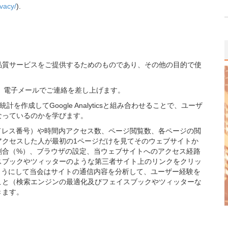
ivacy/
).
品質サービスをご提供するためのものであり、その他の目的で使
て、電子メールでご連絡を差し上げます。
ら統計を作成してGoogle Analyticsと組み合わせることで、ユーザ
なっているのかを学びます。
ドレス番号）や時間内アクセス数、ページ閲覧数、各ページの閲
アクセスした人が最初の1ページだけを見てそのウェブサイトか
割合（%）、ブラウザの設定、当ウェブサイトへのアクセス経路
スブックやツィッターのような第三者サイト上のリンクをクリッ
ようにして当会はサイトの通信内容を分析して、ユーザー経験を
こと（検索エンジンの最適化及びフェイスブックやツィッターな
きます。