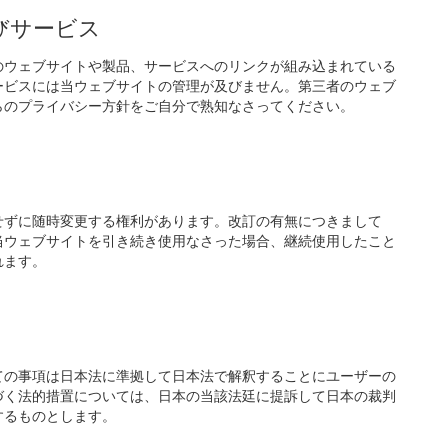
びサービス
のウェブサイトや製品、サービスへのリンクが組み込まれている
ービスには当ウェブサイトの管理が及びません。第三者のウェブ
らのプライバシー方針をご自分で熟知なさってください。
せずに随時変更する権利があります。改訂の有無につきまして
当ウェブサイトを引き続き使用なさった場合、継続使用したこと
れます。
ての事項は日本法に準拠して日本法で解釈することにユーザーの
づく法的措置については、日本の当該法廷に提訴して日本の裁判
するものとします。