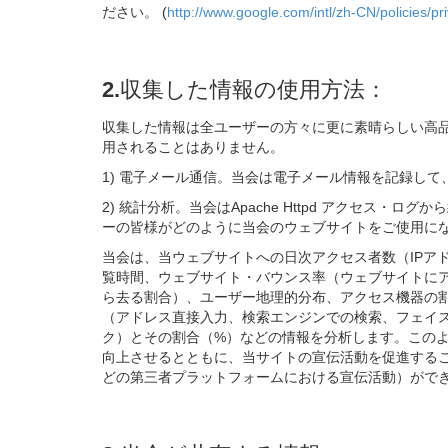
ださい。 (
http://www.google.com/intl/zh-CN/policies/pr
2.収集した情報の使用方法：
収集した情報は全ユーザーの方々に更に素晴らしい高
用されることはありません。
1) 電子メール通信。当会は電子メール情報を記録し
2) 統計分析。当会はApache Httpd アクセス・ログか
ーの皆様がどのように当会のウェブサイトをご使用に
当会は、当ウェブサイトへの日次アクセス者数（IPア
覧時間、ウェブサイト・バウンス率（ウェブサイトに
ら去る割合）、ユーザー地理的分布、アクセス機器の
（アドレス直接入力、検索エンジンでの検索、フェイ
ク）とその割合（%）などの情報を分析します。この
向上させるとともに、当サイトの宣伝活動を促進する
どの第三者プラットフォームにおける宣伝活動）がで