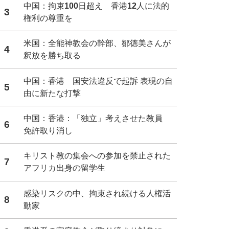
中国：拘束100日超え 香港12人に法的
3
権利の尊重を
米国：全能神教会の幹部、鄒徳美さんが
4
釈放を勝ち取る
中国：香港 国安法違反で起訴 表現の自
5
由に新たな打撃
中国：香港：「独立」考えさせた教員
6
免許取り消し
キリスト教の集会への参加を禁止された
7
アフリカ出身の留学生
感染リスクの中、拘束され続ける人権活
8
動家