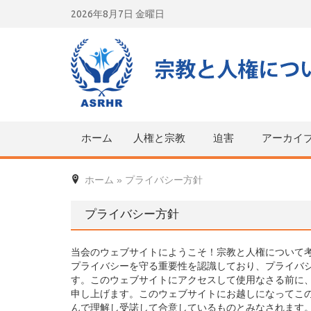
Skip
2026年8月7日 金曜日
to
content
ホーム
人権と宗教
迫害
アーカイ
ホーム
»
プライバシー方針
プライバシー方針
当会のウェブサイトにようこそ！宗教と人権について考
プライバシーを守る重要性を認識しており、プライバ
す。このウェブサイトにアクセスして使用なさる前に
申し上げます。このウェブサイトにお越しになってこ
んで理解し受諾して合意しているものとみなされます