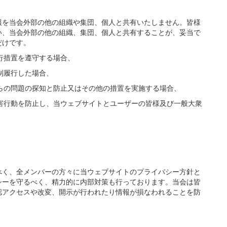
報を当会外部の他の組織や集団、個人と共有いたしません。皆様
い、当会外部の他の組織、集団、個人と共有することが、妥当で
だけです。
執行措置を遵守する場合、
制履行した場合、
れらの問題の探知と防止又はその他の措置を実施する場合、
有害行動を防止し、当ウェブサイトとユーザーの皆様及び一般大衆
べく、全メンバーの方々に当ウェブサイトのプライバシー方針と
シーを守るべく、精力的に内部対策も行っております。当会は皆
認アクセスや改変、開示が行われたり情報が損なわれることを防