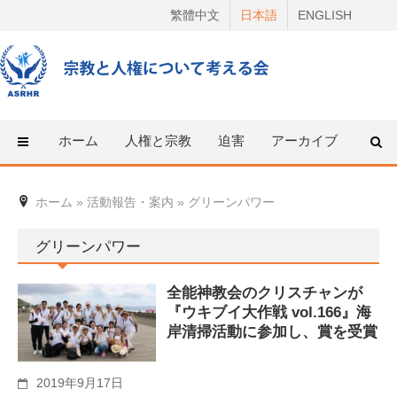
Skip
繁體中文
日本語
ENGLISH
to
content
ホーム
人権と宗教
迫害
アーカイブ
人権
ホーム
»
活動報告・案内
»
グリーンパワー
グリーンパワー
全能神教会のクリスチャンが
『ウキブイ大作戦 vol.166』海
岸清掃活動に参加し、賞を受賞
2019年9月17日