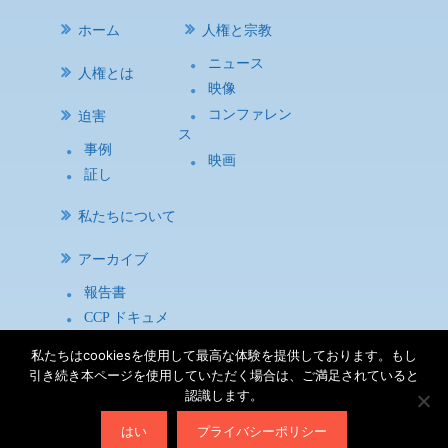
ホーム
人権と宗教
ニュース
人権とは
映像
コンファレン
迫害
ス
事例
映画
証し
私たちについて
アーカイブ
報告書
CCP ドキュメ
ント
私たちはcookiesを使用して最高な体験を提供しております。もし
研究資料
引き続き本ページを使用していただく場合は、ご満足されていると
認識します。
利用規約
|
プライバシー方針
|
サイトマップ
| Copyright
はい
プライバシーポリシー
©2026
宗教と人権について考える会（ASRHR）
All Rights