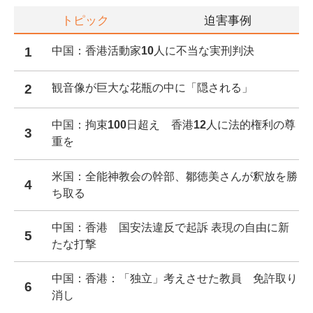
トピック
迫害事例
1
中国：香港活動家10人に不当な実刑判決
2
観音像が巨大な花瓶の中に「隠される」
中国：拘束100日超え 香港12人に法的権利の尊
3
重を
米国：全能神教会の幹部、鄒徳美さんが釈放を勝
4
ち取る
中国：香港 国安法違反で起訴 表現の自由に新
5
たな打撃
中国：香港：「独立」考えさせた教員 免許取り
6
消し