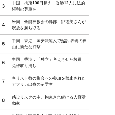
中国：拘束100日超え 香港12人に法的
3
権利の尊重を
米国：全能神教会の幹部、鄒徳美さんが
4
釈放を勝ち取る
中国：香港 国安法違反で起訴 表現の自
5
由に新たな打撃
中国：香港：「独立」考えさせた教員
6
免許取り消し
キリスト教の集会への参加を禁止された
7
アフリカ出身の留学生
感染リスクの中、拘束され続ける人権活
8
動家