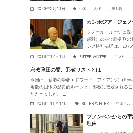
2020年2月11日
中国
人権
共産主義
カンボジア、ジェノ
クメール・ルージュ政
虐殺）の罪で終身刑の
ジア特別法廷は、197
るジェノサイド」を認
2018年12月1日
BITTER WINTER
アジア
決が下された背景には
宗教弾圧の要、邪教リストとは
今回は、香港の学者エドワード・アイアンズ（Edwa
複数の団体の歴史的ルーツと、邪教に指定されるこ
ただきました。
......
2018年11月14日
BITTER WINTER
中国にお
プノンペンからの手
理由