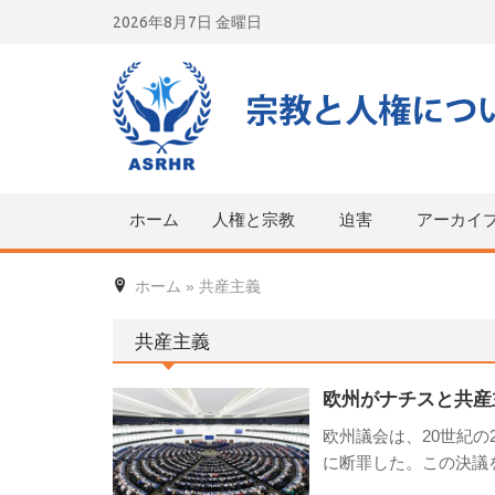
Skip
2026年8月7日 金曜日
to
content
ホーム
人権と宗教
迫害
アーカイ
ホーム
»
共産主義
共産主義
欧州がナチスと共産
欧州議会は、20世紀
に断罪した。この決議