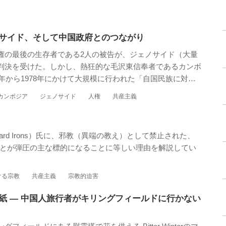
サイド、そして中国政府とのつながり
権の最後の生存者である2人の被告が、ジェノサイド（大量
判決を受けた。しかし、熱狂的な毛沢東信奉者であるカンボ
5年から1978年にかけて大規模に行われた「自国民族に対す
めなかったため、全面的な勝利とは言えない。このような判
カンボジア
ジェノサイド
人権
共産主義
、共産主義を支持する外国からの強い圧力があった。
......
rd Irons）氏に、邪教（異端の教え）として禁止された、
とが弾圧の主な標的になることに等しい理由を解説してい
ける宗教
共産主義
宗教的迫害
紙 — 中国人旅行者がキリングフィールドに行かない