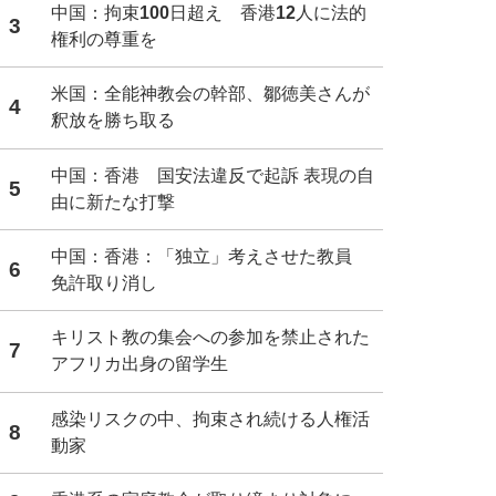
中国：拘束100日超え 香港12人に法的
3
権利の尊重を
米国：全能神教会の幹部、鄒徳美さんが
4
釈放を勝ち取る
中国：香港 国安法違反で起訴 表現の自
5
由に新たな打撃
中国：香港：「独立」考えさせた教員
6
免許取り消し
キリスト教の集会への参加を禁止された
7
アフリカ出身の留学生
感染リスクの中、拘束され続ける人権活
8
動家