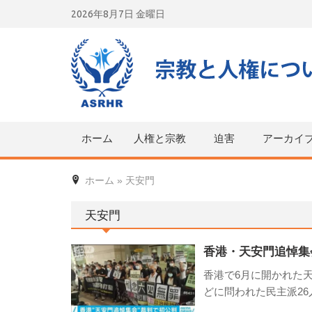
Skip
2026年8月7日 金曜日
to
content
ホーム
人権と宗教
迫害
アーカイ
ホーム
»
天安門
天安門
香港・天安門追悼集会
香港で6月に開かれた
どに問われた民主派2