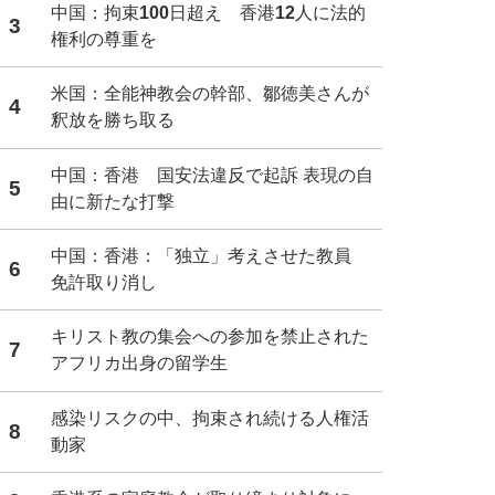
中国：拘束100日超え 香港12人に法的
3
権利の尊重を
米国：全能神教会の幹部、鄒徳美さんが
4
釈放を勝ち取る
中国：香港 国安法違反で起訴 表現の自
5
由に新たな打撃
中国：香港：「独立」考えさせた教員
6
免許取り消し
キリスト教の集会への参加を禁止された
7
アフリカ出身の留学生
感染リスクの中、拘束され続ける人権活
8
動家