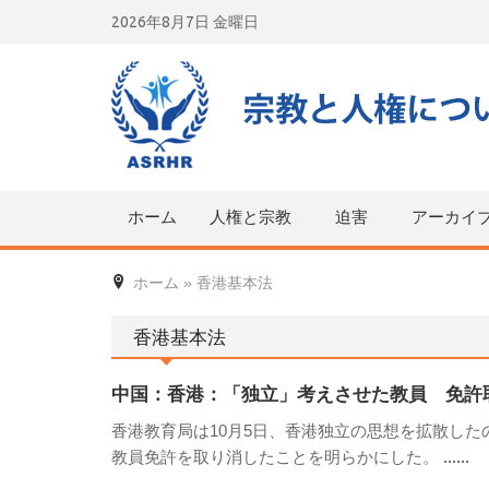
Skip
2026年8月7日 金曜日
to
content
ホーム
人権と宗教
迫害
アーカイ
ホーム
»
香港基本法
香港基本法
中国：香港：「独立」考えさせた教員 免許
香港教育局は10月5日、香港独立の思想を拡散し
教員免許を取り消したことを明らかにした。
......