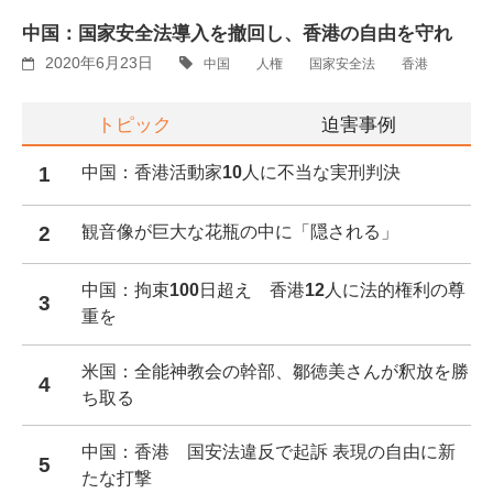
中国：国家安全法導入を撤回し、香港の自由を守れ
2020年6月23日
中国
人権
国家安全法
香港
トピック
迫害事例
1
中国：香港活動家10人に不当な実刑判決
2
観音像が巨大な花瓶の中に「隠される」
中国：拘束100日超え 香港12人に法的権利の尊
3
重を
米国：全能神教会の幹部、鄒徳美さんが釈放を勝
4
ち取る
中国：香港 国安法違反で起訴 表現の自由に新
5
たな打撃