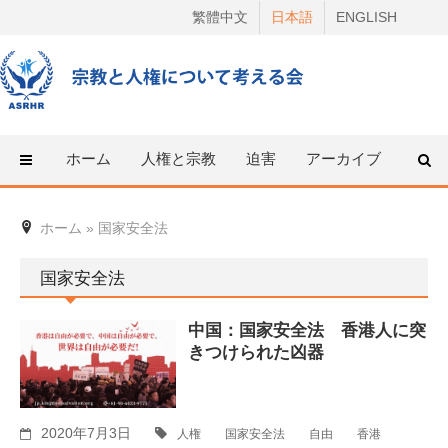
Skip
繁體中文
日本語
ENGLISH
to
content
ホーム
人権と宗教
迫害
アーカイブ
人権
ホーム
»
国家安全法
国家安全法
中国：国家安全法 香港人に突
きつけられた凶器
2020年7月3日
人権
国家安全法
自由
香港