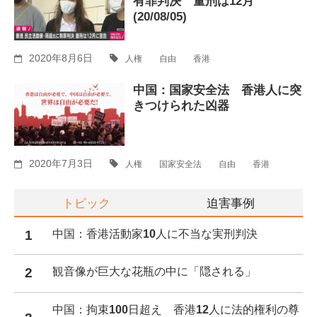
有罪判決 量刑は12月
(20/08/05)
2020年8月6日
人権
自由
香港
中国：国家安全法 香港人に突
きつけられた凶器
2020年7月3日
人権
国家安全法
自由
香港
トピック
迫害事例
1
中国：香港活動家10人に不当な実刑判決
2
観音像が巨大な花瓶の中に「隠される」
中国：拘束100日超え 香港12人に法的権利の尊