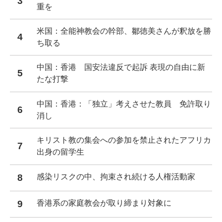
3
重を
米国：全能神教会の幹部、鄒徳美さんが釈放を勝
4
ち取る
中国：香港 国安法違反で起訴 表現の自由に新
5
たな打撃
中国：香港：「独立」考えさせた教員 免許取り
6
消し
キリスト教の集会への参加を禁止されたアフリカ
7
出身の留学生
8
感染リスクの中、拘束され続ける人権活動家
9
香港系の家庭教会が取り締まり対象に