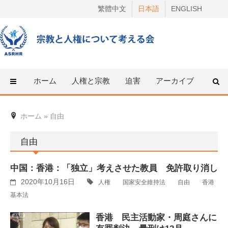
Skip
繁體中文
日本語
ENGLISH
to
content
ホーム
人権と宗教
迫害
アーカイブ
人権
ホーム
»
自由
自由
中国：香港：「独立」考えさせた教員 免許取り消し
2020年10月16日
人権
国家安全維持法
自由
香港
基本法
香港 民主活動家・周庭さんに