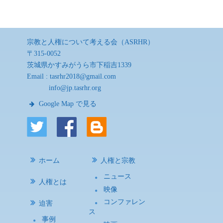
宗教と人権について考える会（ASRHR）
〒315-0052
茨城県かすみがうら市下稲吉1339
Email :
tasrhr2018@gmail.com
info@jp.tasrhr.org
Google Map で見る
ホーム
人権と宗教
ニュース
人権とは
映像
コンファレン
迫害
ス
事例