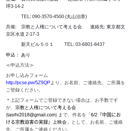
坪
3-14-2
TEL: 090-3570-4500 (
丸山治章
)
共催
:
宗教と人権について考える会 連絡先
:
東京都文
京区水道
2-17-3
新天ビル５０１
TEL: 03-6801-8437
申込： あり
≪
申込方法≫
お申し込みフォーム
http://pcse.pw/5Z9QP
より、お名前、ご連絡先、ご所属を
ご登録ください。
＊上記フォームでご登録できない場合は、お手数です
が、
宗教と人権について考える会
(
tasrhr2018@gmail.com
)
まで、件名を「
6/2
『中国にお
ける宗教迫害の実録』
上映会
」として、お名前、ご連絡
先、ご所属をご連絡ください。