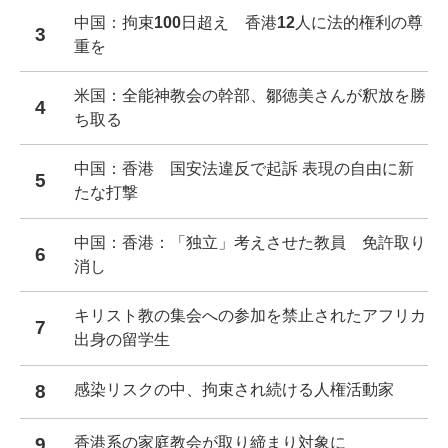
中国：拘束100日超え 香港12人に法的権利の尊
3
重を
米国：全能神教会の幹部、鄒徳美さんが釈放を勝
4
ち取る
中国：香港 国安法違反で起訴 表現の自由に新
5
たな打撃
中国：香港：「独立」考えさせた教員 免許取り
6
消し
キリスト教の集会への参加を禁止されたアフリカ
7
出身の留学生
8
感染リスクの中、拘束され続ける人権活動家
9
香港系の家庭教会が取り締まり対象に