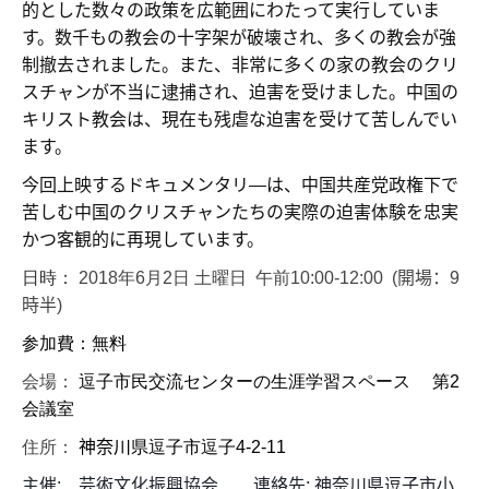
的とした数々の政策を広範囲にわたって実行していま
す。数千もの教会の十字架が破壊され、多くの教会が強
制撤去されました。また、非常に多くの家の教会のクリ
スチャンが不当に逮捕され、迫害を受けました。中国の
キリスト教会は、現在も残虐な迫害を受けて苦しんでい
ます。
今回上映するドキュメンタリ―は、中国共産党政権下で
苦しむ中国のクリスチャンたちの実際の迫害体験を忠実
かつ客観的に再現しています。
日時：
2018
年
6
月
2
日 土曜日 午前
10
:00-12:00 (開場：9
時半)
参加費：無料
会場：
逗子市民交流センターの生涯学習スペース 第
2
会議室
住所：
神奈川
県逗子市逗子
4-2-11
主催
:
芸術文化振興協会 連絡先
:
神奈川県逗子市小