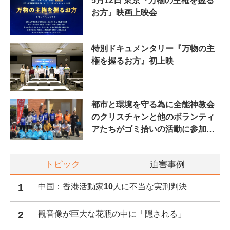
5月12日 東京『万物の主権を握る
お方』映画上映会
特別ドキュメンタリー『万物の主
権を握るお方』初上映
都市と環境を守る為に全能神教会
のクリスチャンと他のボランティ
アたちがゴミ拾いの活動に参加し
た
トピック
迫害事例
1
中国：香港活動家10人に不当な実刑判決
2
観音像が巨大な花瓶の中に「隠される」