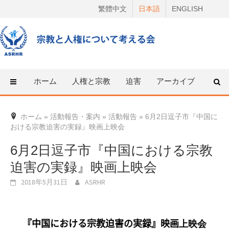
Skip
繁體中文
日本語
ENGLISH
to
content
ホーム
人権と宗教
迫害
アーカイブ
人権
ホーム
»
活動報告・案内
»
活動報告
»
6月2日逗子市『中国に
おける宗教迫害の実録』映画上映会
6月2日逗子市『中国における宗教
迫害の実録』映画上映会
2018年5月31日
ASRHR
『中国における宗教迫害の実録』映画
上映会