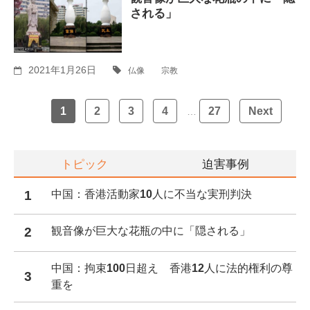
される」
2021年1月26日
仏像
宗教
Posts
1
2
3
4
27
Next
…
navigation
トピック
迫害事例
1
中国：香港活動家10人に不当な実刑判決
2
観音像が巨大な花瓶の中に「隠される」
中国：拘束100日超え 香港12人に法的権利の尊
3
重を