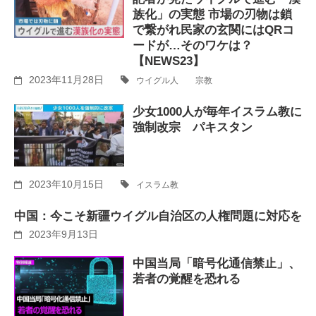
族化」の実態 市場の刃物は鎖
で繋がれ民家の玄関にはQRコ
ードが…そのワケは？
【NEWS23】
2023年11月28日
ウイグル人
宗教
少女1000人が毎年イスラム教に
強制改宗 パキスタン
2023年10月15日
イスラム教
中国：今こそ新疆ウイグル自治区の人権問題に対応を
2023年9月13日
中国当局「暗号化通信禁止」、
若者の覚醒を恐れる