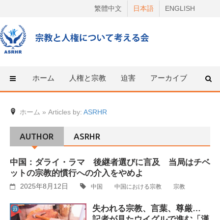
Skip
繁體中文
日本語
ENGLISH
to
content
ホーム
人権と宗教
迫害
アーカイブ
人権
ホーム
»
Articles by:
ASRHR
AUTHOR
ASRHR
中国：ダライ・ラマ 後継者選びに言及 当局はチベ
ットの宗教的慣行への介入をやめよ
2025年8月12日
中国
中国における宗教
宗教
失われる宗教、言葉、尊厳…
記者が見たウイグルで進む「漢