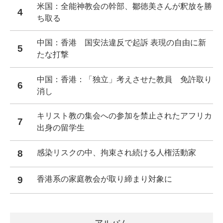
米国：全能神教会の幹部、鄒徳美さんが釈放を勝
4
ち取る
中国：香港 国安法違反で起訴 表現の自由に新
5
たな打撃
中国：香港：「独立」考えさせた教員 免許取り
6
消し
キリスト教の集会への参加を禁止されたアフリカ
7
出身の留学生
8
感染リスクの中、拘束され続ける人権活動家
9
香港系の家庭教会が取り締まり対象に