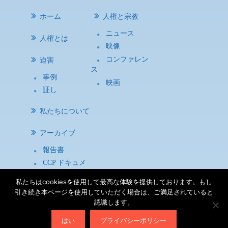
ホーム
人権と宗教
ニュース
人権とは
映像
コンファレン
迫害
ス
事例
映画
証し
私たちについて
アーカイブ
報告書
CCP ドキュメ
ント
私たちはcookiesを使用して最高な体験を提供しております。もし
研究資料
引き続き本ページを使用していただく場合は、ご満足されていると
認識します。
利用規約
|
プライバシー方針
|
サイトマップ
| Copyright
はい
プライバシーポリシー
©2026
宗教と人権について考える会（ASRHR）
All Rights