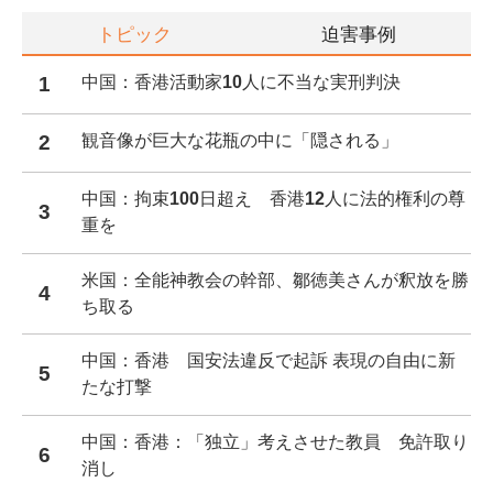
トピック
迫害事例
1
中国：香港活動家10人に不当な実刑判決
2
観音像が巨大な花瓶の中に「隠される」
中国：拘束100日超え 香港12人に法的権利の尊
3
重を
米国：全能神教会の幹部、鄒徳美さんが釈放を勝
4
ち取る
中国：香港 国安法違反で起訴 表現の自由に新
5
たな打撃
中国：香港：「独立」考えさせた教員 免許取り
6
消し