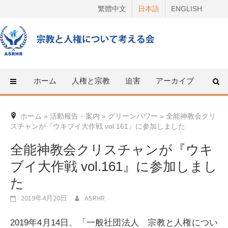
Skip
繁體中文
日本語
ENGLISH
to
content
ホーム
人権と宗教
迫害
アーカイブ
人権
ホーム
»
活動報告・案内
»
グリーンパワー
»
全能神教会クリ
スチャンが『ウキブイ大作戦 vol.161』に参加しました
全能神教会クリスチャンが『ウキ
ブイ大作戦 vol.161』に参加しまし
た
2019年4月20日
ASRHR
2019年4月14日、「一般社団法人 宗教と人権につい