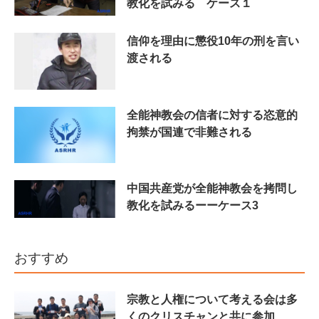
教化を試みる ケース１
信仰を理由に懲役10年の刑を言い
渡される
全能神教会の信者に対する恣意的
拘禁が国連で非難される
中国共産党が全能神教会を拷問し
教化を試みるーーケース3
おすすめ
宗教と人権について考える会は多
くのクリスチャンと共に参加