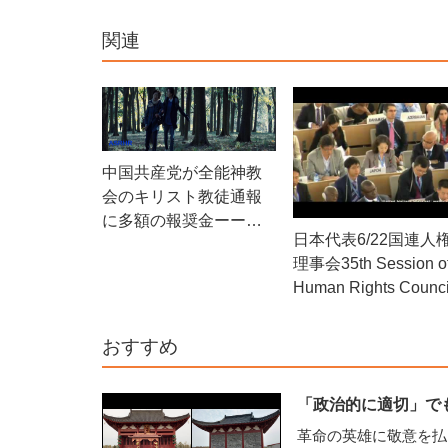
関連
中国共産党が全能神教
会のキリスト教徒通報
に多額の報奨金ーーケ
日本代表6/22国連人
ース１
理事会35th Session o
Human Rights Counci
おすすめ
「政治的に適切」で
革命の英雄に敬意を払