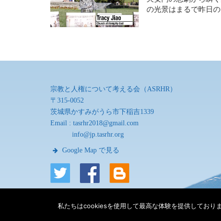
の光景はまるで昨日
宗教と人権について考える会（ASRHR）
〒315-0052
茨城県かすみがうら市下稲吉1339
Email :
tasrhr2018@gmail.com
info@jp.tasrhr.org
Google Map で見る
私たちはcookiesを使用して最高な体験を提供して
利用規約
|
プライバシー