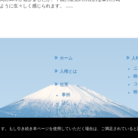
のように生々しく感じられます。
......
ホーム
人
ニ
人権とは
映
コ
迫害
映
事例
証し
おります。もし引き続き本ページを使用していただく場合は、ご満足されている
方針
|
サイトマップ
| Copyright ©2026
宗教と人権について考える会（AS