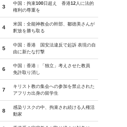
中国：拘束100日超え 香港12人に法的
3
権利の尊重を
米国：全能神教会の幹部、鄒徳美さんが
4
釈放を勝ち取る
中国：香港 国安法違反で起訴 表現の自
5
由に新たな打撃
中国：香港：「独立」考えさせた教員
6
免許取り消し
キリスト教の集会への参加を禁止された
7
アフリカ出身の留学生
感染リスクの中、拘束され続ける人権活
8
動家