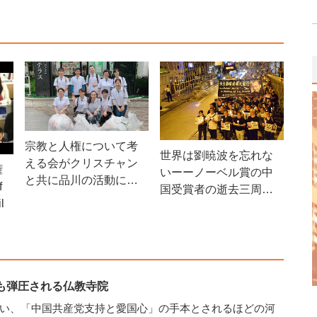
宗教と人権について考
世界は劉暁波を忘れな
える会がクリスチャン
権
いーーノーベル賞の中
と共に品川の活動に参
f
国受賞者の逝去三周年
加
l
記念イベントのお知ら
せ
も弾圧される仏教寺院
い、「中国共産党支持と愛国心」の手本とされるほどの河