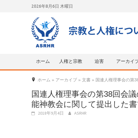
Skip
2026年8月6日 木曜日
to
content
ホーム
人権と宗教
迫害
アーカイ
ホーム
»
アーカイブ
»
文書
»
国連人権理事会の第3
国連人権理事会の第38回会議
能神教会に関して提出した書
2018年9月4日
ASRHR