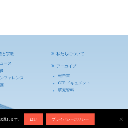
権と宗教
私たちについて
ュース
アーカイブ
像
報告書
ンファレンス
CCP ドキュメント
画
研究資料
と認識します。
はい
プライバシーポリシー
RHR）
All Rights Reserved