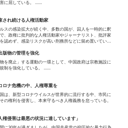
迫害に屈している。
......
束され続ける人権活動家
ルスの感染拡大が続く中、多数の国が、囚人を一時的に釈
で、政権に批判的な人権活動家やジャーナリスト、批評家
を認めず、感染リスクが高い刑務所などに留め置いてい
国では、活動家などの逮捕や投獄が感染拡大中も続いてい
出版物の管理を強化
物を廃止」する運動の一環として、中国政府は宗教施設に
の規制を強化している。
......
コロナ危機の中、人権尊重を
国は、新型コロナウイルスが世界的に流行する中、市民に
その権利を侵害し、本来守るべき人権義務を怠っている。
人権侵害は最悪の状況に達しています」
間に30年が過ぎましたが、中国共産党の抑圧的な暴力行為