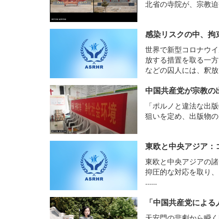
北省の寺院が、宗教
感染リスクの中、拘
世界で新型コロナウイ
放する措置を取る一方
などの囚人には、釈放
る。さらに、それらの
中国共産党が宗教の
る。
......
「ポルノと違法な出版
狙いを定め、出版物
東欧と中央アジア：
東欧と中央アジアの諸
抑圧的な対応を取り、
......
「中国共産党による
天安門の悲劇から瞬く