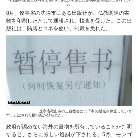
韓国語の聖書と政府非公認の出版社が出版した讃美歌集も標的にされてい
る。
8月、遼寧省の沈陽市にある出版社が、仏教関連の書
物を印刷したとして通報され、捜査を受けた。この出
版社は、賄賂とコネを使い、制裁を免れた。
遼寧省鞍山市の三自教会には「本の販売を停止していま
す」と記された貼り紙が貼られた。
政府が認めない海外の書物を所有していることが判明
すると、さらに厳しい処罰が下される。5月、モンゴ