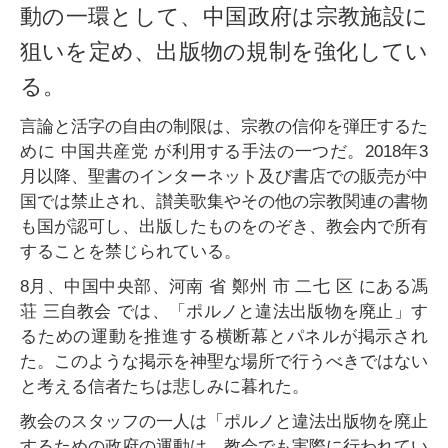
動の一環として、中国政府は宗教施設に
狙いを定め、出版物の規制を強化してい
る。
言論と活字の自由の制限は、宗教の信仰を弾圧するた
めに 中国共産党 が利用する手法の一つだ。2018年3
月以降、聖書のインターネット及び書店での販売が中
国では禁止され、讃美歌集やその他の宗教関連の書物
も国が認可し、出版したものをのぞき、教会内で所有
することを禁じられている。
8月、中国中央部、河南 省 鄭州 市 二七 区 にある馮
荘 三自教会 では、「ポルノと違法出版物を廃止」す
るための運動を推進する横断幕とパネルが掲示され
た。このような掲示を神聖な場所で行うべきではない
と考える信者たちは悲しみに暮れた。
教会のスタッフの一人は「ポルノと違法出版物を廃止
するための政府の運動は、教会でも実際に行われてい