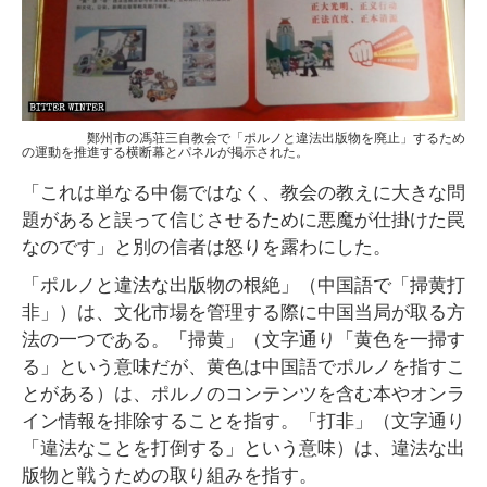
鄭州市の馮荘三自教会で「ポルノと違法出版物を廃止」するため
の運動を推進する横断幕とパネルが掲示された。
「これは単なる中傷ではなく、教会の教えに大きな問
題があると誤って信じさせるために悪魔が仕掛けた罠
なのです」と別の信者は怒りを露わにした。
「ポルノと違法な出版物の根絶」（中国語で「掃黄打
非」）は、文化市場を管理する際に中国当局が取る方
法の一つである。「掃黄」（文字通り「黄色を一掃す
る」という意味だが、黄色は中国語でポルノを指すこ
とがある）は、ポルノのコンテンツを含む本やオンラ
イン情報を排除することを指す。「打非」（文字通り
「違法なことを打倒する」という意味）は、違法な出
版物と戦うための取り組みを指す。