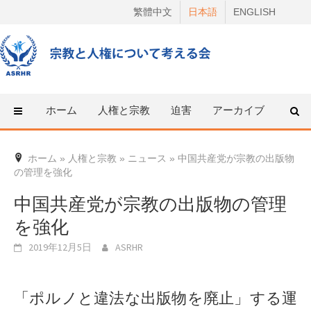
Skip
繁體中文
日本語
ENGLISH
to
content
ホーム
人権と宗教
迫害
アーカイブ
人権
ホーム
»
人権と宗教
»
ニュース
»
中国共産党が宗教の出版物
の管理を強化
中国共産党が宗教の出版物の管理
を強化
2019年12月5日
ASRHR
「ポルノと違法な出版物を廃止」する運