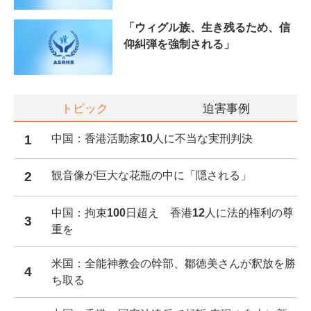
「ウィグル族、生き残るため、信
仰糾弾を強制される」
トピック
迫害事例
1
中国：香港活動家10人に不当な実刑判決
2
観音像が巨大な花瓶の中に「隠される」
中国：拘束100日超え 香港12人に法的権利の尊
3
重を
米国：全能神教会の幹部、鄒徳美さんが釈放を勝
4
ち取る