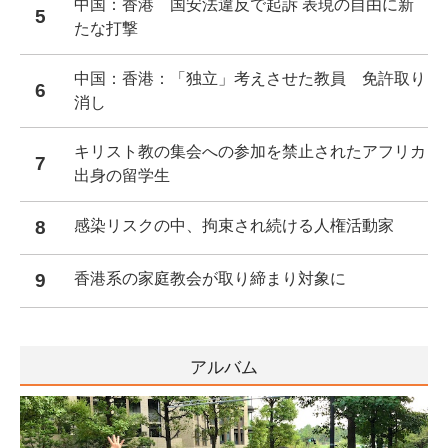
中国：香港 国安法違反で起訴 表現の自由に新
5
たな打撃
中国：香港：「独立」考えさせた教員 免許取り
6
消し
キリスト教の集会への参加を禁止されたアフリカ
7
出身の留学生
8
感染リスクの中、拘束され続ける人権活動家
9
香港系の家庭教会が取り締まり対象に
アルバム