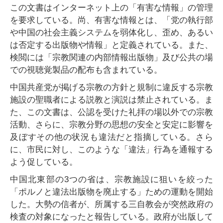
この文書はインターネット上の「有害な情報」の管理
を要求している。尚、有害な情報とは、「党の執行部
や中国の社会主義システムを弱体化し、歪め、あるい
は否定する出版物や情報」と定義されている。また、
検閲には「宗教関連の内部情報出版物」及び公共の場
での視聴覚製品の配布も含まれている。
中国共産党が掲げる宗教の方針と規制に違反する宗教
施設の聖職者による説教と演説は禁止されている。ま
た、この文書は、公認を受けた礼拝の場以外での宗教
活動、さらに、宗教分野の思想の安全と安定に影響を
及ぼすその他の状況も違法だと指摘している。さら
に、市民に対し、このような「違法」行為を通報する
よう促している。
中国北東部の3つの省は、宗教施設に狙いを絞った
「ポルノと違法出版物を廃止する」ための運動を開始
した。大勢の信者が、所属する三自教会が突然政府の
検査の対象になったと報告している。政府が出版して