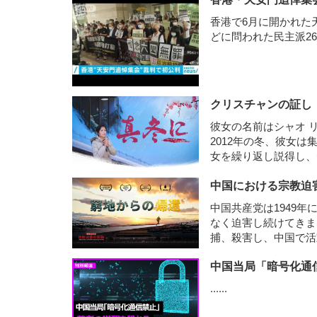
香港で6月に開かれた
どに問われた民主派2
クリスチャンの証し
彼女の名前はシャオ 
2012年の冬、彼女
女を繰り返し説得し、
の資金の所在を自白
中国における宗教迫
中国共産党は1949
なく迫害し続けてきま
捕、殺害し、中国で活
中国当局「暗号化通
......