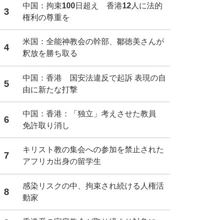
中国：拘束100日超え 香港12人に法的
3
権利の尊重を
米国：全能神教会の幹部、鄒徳美さんが
4
釈放を勝ち取る
中国：香港 国安法違反で起訴 表現の自
5
由に新たな打撃
中国：香港：「独立」考えさせた教員
6
免許取り消し
キリスト教の集会への参加を禁止された
7
アフリカ出身の留学生
感染リスクの中、拘束され続ける人権活
8
動家