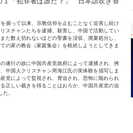
の１「犯罪者は誰だ？」 日本語吹き替
政権を握って以来、宗教信仰を止むことなく迫害し続け
クリスチャンたちを逮捕、殺害し、中国で活動してい
。また数え切れないほどの聖書を没収、廃棄処分し、
全ての家の教会（家庭集会）を根絶しようとしてきま
分の遂行の故に中国共産党政府によって逮捕され、拷
た、中国人クリスチャン周海江氏の実体験を描写しま
共産党によって監視され、脅迫され、恐怖に陥れられ
よる正しい裁きを得ることはおろか、中国共産党の迫
した。