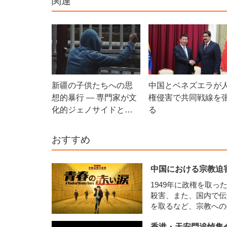
関連
新疆の子供たちへの思
中国とベネズエラが
想的暴行 — 専門家が文
権侵害で共同戦線を
化的ジェノサイドと指
る
摘
おすすめ
中国における宗教迫
1949年に政権を取
殺害、また、国内で伝
を取るなど、宗教へ
香港・天安門追悼集会