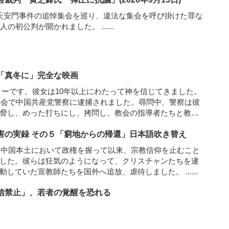
天安門事件の追悼集会を巡り、違法な集会を呼び掛けた罪な
6人の初公判が開かれました。
......
「真冬に」完全な映画
リーです。彼女は10年以上にわたって神を信じてきました。
は集会で中国共産党警察に逮捕されました。尋問中、警察は彼
脅し、めった打ちにし、拷問し、教会の指導者たちと教会
させて、神を裏切らせようとしました。
......
害の実録 その５「窮地からの帰還」日本語吹き替え
年に中国本土において政権を握って以来、宗教信仰を止むこと
した。彼らは狂気のようになって、クリスチャンたちを逮
動していた宣教師たちを国外へ追放、虐待しました。
......
信禁止」、若者の覚醒を恐れる