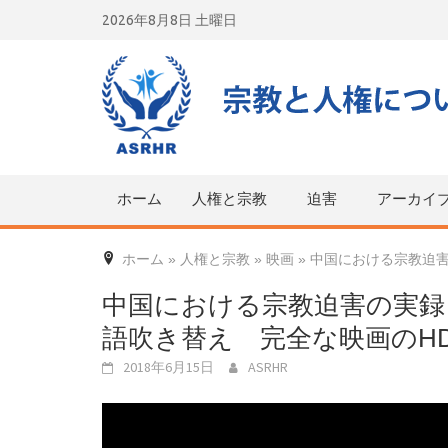
Skip
2026年8月8日 土曜日
to
content
ホーム
人権と宗教
迫害
アーカイ
ホーム
»
人権と宗教
»
映画
»
中国における宗教迫害
中国における宗教迫害の実録
語吹き替え 完全な映画のHD2
2018年6月15日
ASRHR