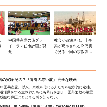
人
中国共産党の偽ダラ
教会が破壊され、十字
張
イ・ラマ任命計画が発
架が燃やされる!? 写真
覚
で見る中国の宗教弾
圧・人権侵害【ザ・フ
ァクト】
害の実録 その７「青春の赤い涙」 完全な映画
った中国共産党。以来、宗教を信じる人たちを徹底的に逮捕、
道活動をする宣教師たちにも暴行を加え、国外追放の処置
の残酷な弾圧はとどまる所を知らない。
......
裁判 黄之鋒氏「弾圧に抗議」(2020年9月15日)