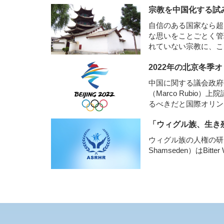
宗教を中国化する試
自信のある国家なら超
な思いをことごとく管
れていない宗教に、
2022年の北京冬季
中国に関する議会政府
（Marco Rubio
るべきだと国際オリン
は、中国の目に余る人
「ウィグル族、生き
精神と相反すると主
ウィグル族の人権の研究
Shamseden）はBitter 