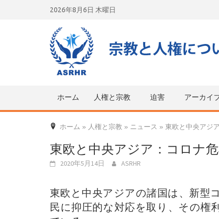
Skip
2026年8月6日 木曜日
to
content
ホーム
人権と宗教
迫害
アーカイ
ホーム
»
人権と宗教
»
ニュース
»
東欧と中央アジ
東欧と中央アジア：コロナ危
2020年5月14日
ASRHR
東欧と中央アジアの諸国は、新型
民に抑圧的な対応を取り、その権