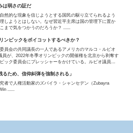
みは弱さの証だ
自然的な現象を信じようとする国民の駆り立てられるよう
理しようとはしない。なぜ習近平主席は国の管理下に置か
ここまで気をつかうのだろうか？
......
オリンピックをボイコットするべきか？
委員会の共同議長の一人であるアメリカのマルコ・ルビオ
）上院議員が、2022年冬季オリンピックの開催権を北京から剥奪す
ピック委員会にプレッシャーをかけている。ルビオ議員
権侵害、とりわけ信教における人権侵害はオリンピックの
残るため、信仰糾弾を強制される」
張している。
......
者で人権活動家のズバイラ・シャンセデン（Zubayra
Win
......