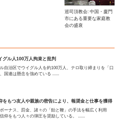
巡司頂教会: 中国・廈門
市にある重要な家庭教
会の盛衰
グル人100万人拘束と批判
ル自治区でウイグル人を約100万人、テロ取り締まりを「口
と、国連は懸念を強めている
......
仰をもつ友人や親族の密告により、報奨金と仕事を獲得
ボーナス、罰金、諸々の「飴と鞭」の手法を幅広く利用
に信仰をもつ人々の弾圧を奨励している。
......