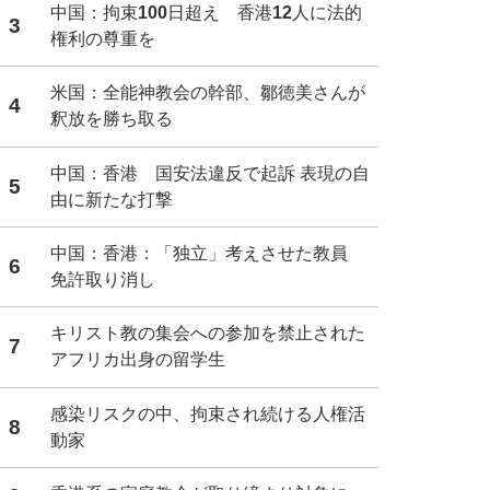
中国：拘束100日超え 香港12人に法的
3
権利の尊重を
米国：全能神教会の幹部、鄒徳美さんが
4
釈放を勝ち取る
中国：香港 国安法違反で起訴 表現の自
5
由に新たな打撃
中国：香港：「独立」考えさせた教員
6
免許取り消し
キリスト教の集会への参加を禁止された
7
アフリカ出身の留学生
感染リスクの中、拘束され続ける人権活
8
動家