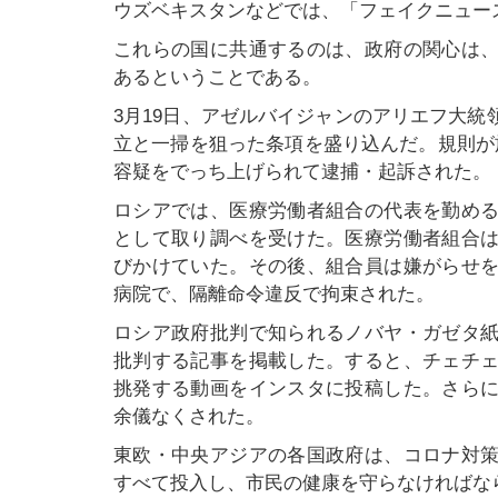
ウズベキスタンなどでは、「フェイクニュー
これらの国に共通するのは、政府の関心は
あるということである。
3月19日、アゼルバイジャンのアリエフ大
立と一掃を狙った条項を盛り込んだ。規則が
容疑をでっち上げられて逮捕・起訴された。
ロシアでは、医療労働者組合の代表を勤め
として取り調べを受けた。医療労働者組合
びかけていた。その後、組合員は嫌がらせ
病院で、隔離命令違反で拘束された。
ロシア政府批判で知られるノバヤ・ガゼタ
批判する記事を掲載した。すると、チェチ
挑発する動画をインスタに投稿した。さら
余儀なくされた。
東欧・中央アジアの各国政府は、コロナ対
すべて投入し、市民の健康を守らなければな