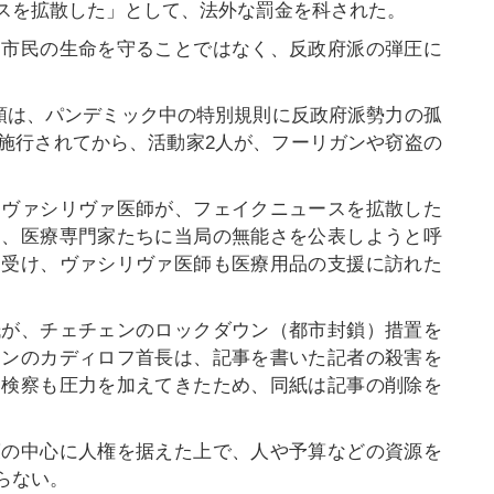
スを拡散した」として、法外な罰金を科された。
、市民の生命を守ることではなく、反政府派の弾圧に
統領は、パンデミック中の特別規則に反政府派勢力の孤
施行されてから、活動家2人が、フーリガンや窃盗の
るヴァシリヴァ医師が、フェイクニュースを拡散した
は、医療専門家たちに当局の無能さを公表しようと呼
を受け、ヴァシリヴァ医師も医療用品の支援に訪れた
紙が、チェチェンのロックダウン（都市封鎖）措置を
ェンのカディロフ首長は、記事を書いた記者の殺害を
に検察も圧力を加えてきたため、同紙は記事の削除を
策の中心に人権を据えた上で、人や予算などの資源を
らない。