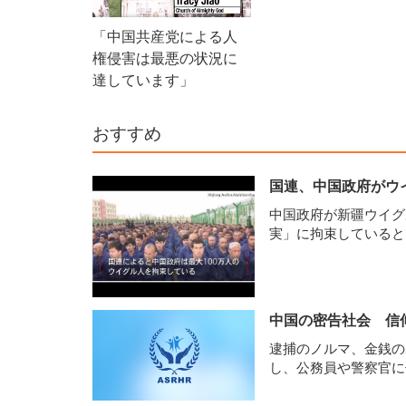
務総長メッセージ
「中国共産党による人
権侵害は最悪の状況に
達しています」
おすすめ
国連、中国政府がウイ
中国政府が新疆ウイグ
実」に拘束している
中国の密告社会 信
逮捕のノルマ、金銭の
し、公務員や警察官