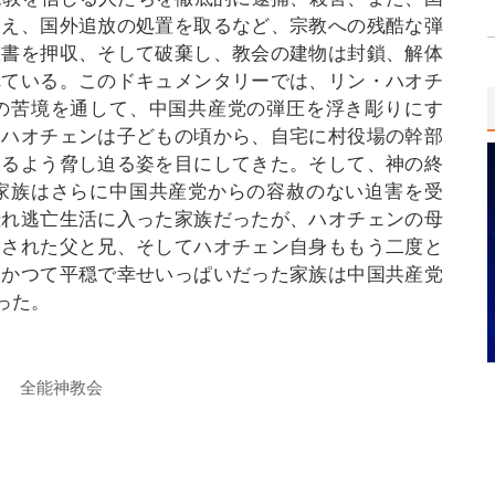
加え、国外追放の処置を取るなど、宗教への残酷な弾
聖書を押収、そして破棄し、教会の建物は封鎖、解体
れている。このドキュメンタリーでは、リン・ハオチ
の苦境を通して、中国共産党の弾圧を浮き彫りにす
るハオチェンは子どもの頃から、自宅に村役場の幹部
めるよう脅し迫る姿を目にしてきた。そして、神の終
家族はさらに中国共産党からの容赦のない迫害を受
恐れ逃亡生活に入った家族だったが、ハオチェンの母
くされた父と兄、そしてハオチェン自身ももう二度と
。かつて平穏で幸せいっぱいだった家族は中国共産党
った。
全能神教会