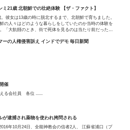
ミ21歳 北朝鮮での壮絶体験 【ザ・ファクト】
1歳。彼女は13歳の時に脱北するまで、北朝鮮で育ちました。
鮮の人々はどのような暮らしをしていたのか当時の体験を
。「大飢饉のとき、街で死体を見るのは当たり前だった」
た親友のお母さんが目の前で公開処刑された」
......
マーの人権侵害訴え インドでデモ 毎日新聞
開催
考える会社員 各位
......
ルが逮捕され薬物を使われ拷問される
17) – 2016年10月24日、全能神教会の信者2人、 江蘇省浦口（プ