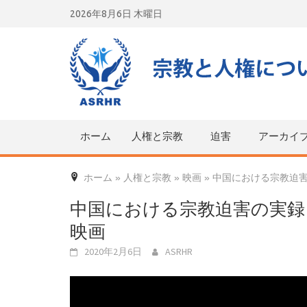
Skip
2026年8月6日 木曜日
to
content
ホーム
人権と宗教
迫害
アーカイ
ホーム
»
人権と宗教
»
映画
»
中国における宗教迫害
中国における宗教迫害の実録
映画
2020年2月6日
ASRHR