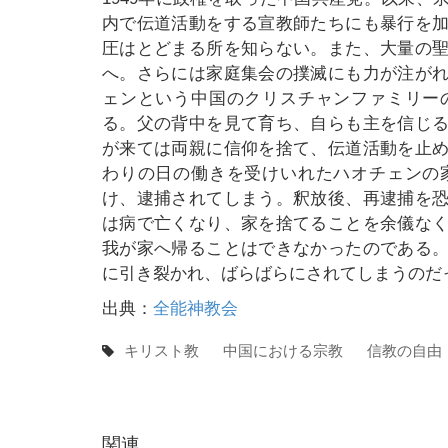
内で伝道活動をする宣教師たちにも暴行を
圧はとどまる所を知らない。また、大量の
へ。さらには家庭集会の撲滅にも力が注が
ェンという中国のクリスチャンファミリー
る。父の背中を見て育ち、自らも主を信じ
が来ては両親に信仰を捨て、伝道活動を止
わりの日の働きを受けいれたハオチェンの
け、逮捕されてしまう。釈放後、再逮捕を
は病で亡くなり、家を捨てることを余儀な
我が家へ帰ることはできなかったのである
に引き裂かれ、ばらばらにされてしまうのだ
出典：
全能神教会
キリスト教
中国における宗教
信教の自由
関連