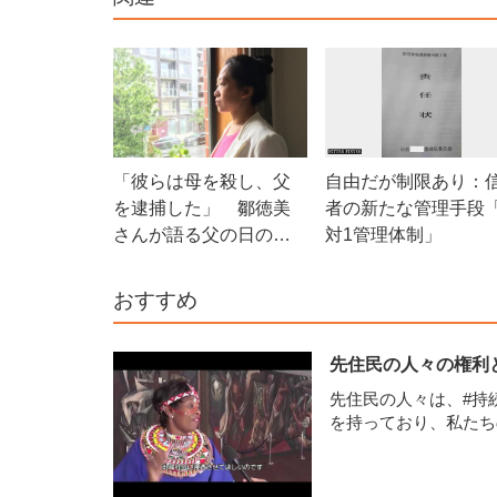
「彼らは母を殺し、父
自由だが制限あり：
を逮捕した」 鄒徳美
者の新たな管理手段「
さんが語る父の日の回
対1管理体制」
想
おすすめ
先住民の人々の権利
先住民の人々は、#持続
を持っており、私た