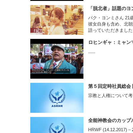
「脱北者」話題のヨン
パク・ヨンミさん 2
彼女自身も含め、北朝
語っていただきました
「ハリウッド映画を観
ロヒンギャ：ミャン
......
第５回定時社員総会 
宗教と人権について
全能神教会のカップ
HRWF (14.12.20