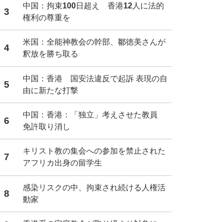
中国：拘束100日超え 香港12人に法的
3
権利の尊重を
米国：全能神教会の幹部、鄒徳美さんが
4
釈放を勝ち取る
中国：香港 国安法違反で起訴 表現の自
5
由に新たな打撃
中国：香港：「独立」考えさせた教員
6
免許取り消し
キリスト教の集会への参加を禁止された
7
アフリカ出身の留学生
感染リスクの中、拘束され続ける人権活
8
動家