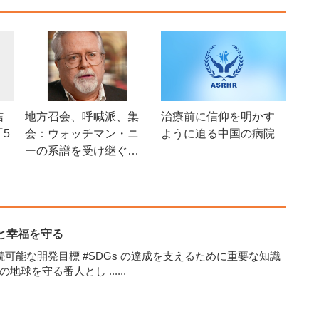
信
地方召会、呼喊派、集
治療前に信仰を明かす
5
会：ウォッチマン・ニ
ように迫る中国の病院
ーの系譜を受け継ぐ教
会の呼称法
と幸福を守る
可能な開発目標 #SDGs の達成を支えるために重要な知識
ちの地球を守る番人とし
......