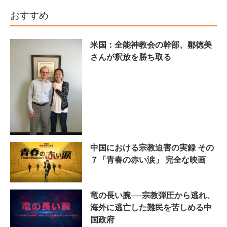
おすすめ
米国：全能神教会の幹部、鄒徳美
さんが釈放を勝ち取る
中国における宗教迫害の実録 その
７「青春の赤い涙」 完全な映画
竜の長い腕──宗教弾圧から逃れ、
海外に逃亡した難民を苦しめる中
国政府