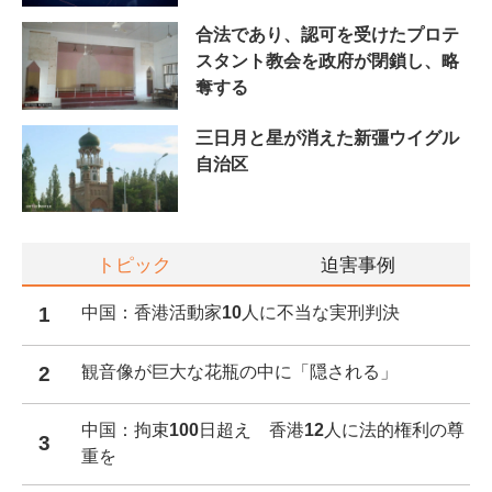
合法であり、認可を受けたプロテ
スタント教会を政府が閉鎖し、略
奪する
三日月と星が消えた新彊ウイグル
自治区
トピック
迫害事例
1
中国：香港活動家10人に不当な実刑判決
2
観音像が巨大な花瓶の中に「隠される」
中国：拘束100日超え 香港12人に法的権利の尊
3
重を