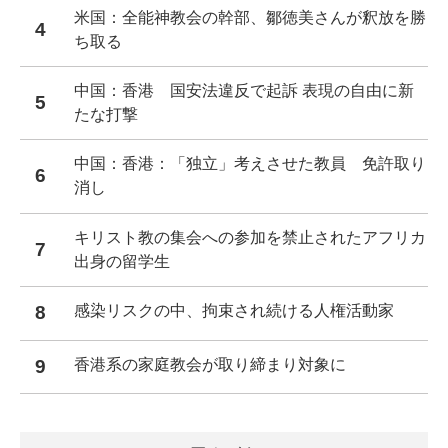
米国：全能神教会の幹部、鄒徳美さんが釈放を勝
4
ち取る
中国：香港 国安法違反で起訴 表現の自由に新
5
たな打撃
中国：香港：「独立」考えさせた教員 免許取り
6
消し
キリスト教の集会への参加を禁止されたアフリカ
7
出身の留学生
8
感染リスクの中、拘束され続ける人権活動家
9
香港系の家庭教会が取り締まり対象に