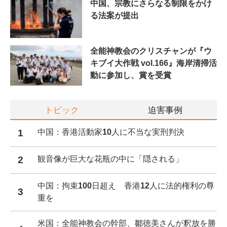
中国、宗教にさらなる制限をかけ
る法案が提出
全能神教会のクリスチャンが『ウ
キブイ大作戦 vol.166』海岸清掃活
動に参加し、賞を受賞
トピック
迫害事例
1
中国：香港活動家10人に不当な実刑判決
2
観音像が巨大な花瓶の中に「隠される」
中国：拘束100日超え 香港12人に法的権利の尊
3
重を
米国：全能神教会の幹部、鄒徳美さんが釈放を勝