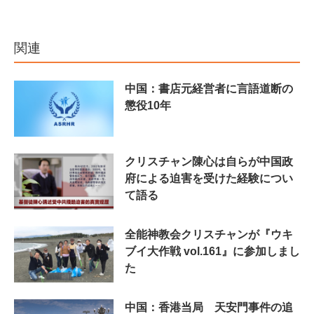
関連
中国：書店元経営者に言語道断の
懲役10年
クリスチャン陳心は自らが中国政
府による迫害を受けた経験につい
て語る
全能神教会クリスチャンが『ウキ
ブイ大作戦 vol.161』に参加しまし
た
中国：香港当局 天安門事件の追