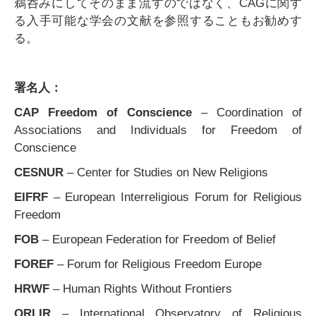
鵜呑みにしてそのまま流すのではなく、CAGに関す
る入手可能な学会の文献を参照することもお勧めす
る。
署名人：
CAP Freedom of Conscience
– Coordination of
Associations and Individuals for Freedom of
Conscience
CESNUR
– Center for Studies on New Religions
EIFRF
– European Interreligious Forum for Religious
Freedom
FOB
– European Federation for Freedom of Belief
FOREF
– Forum for Religious Freedom Europe
HRWF
– Human Rights Without Frontiers
ORLIR
– International Observatory of Religious