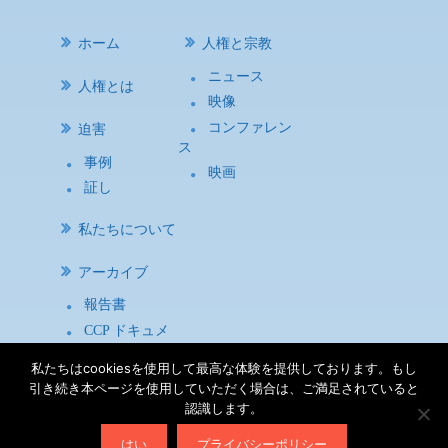
ホーム
人権と宗教
ニュース
人権とは
映像
コンファレン
迫害
ス
事例
映画
証し
私たちについて
アーカイブ
報告書
CCP ドキュメ
ント
私たちはcookiesを使用して最高な体験を提供しております。もし
研究資料
引き続き本ページを使用していただく場合は、ご満足されていると
認識します。
利用規約
|
プライバシー方針
|
サイトマップ
| Copyright
はい
プライバシーポリシー
©2026
宗教と人権について考える会（ASRHR）
All Rights