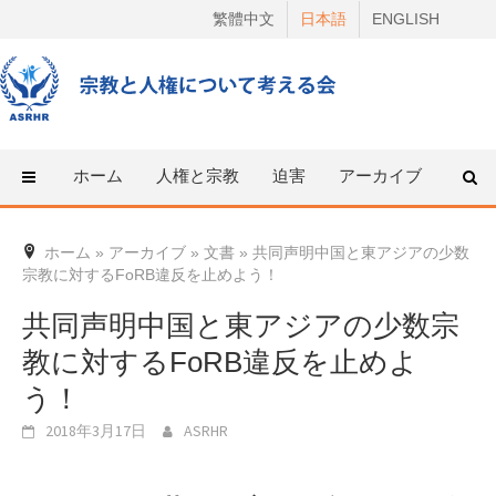
Skip
繁體中文
日本語
ENGLISH
to
content
ホーム
人権と宗教
迫害
アーカイブ
人権
ホーム
»
アーカイブ
»
文書
»
共同声明中国と東アジアの少数
宗教に対するFoRB違反を止めよう！
共同声明中国と東アジアの少数宗
教に対するFoRB違反を止めよ
う！
2018年3月17日
ASRHR