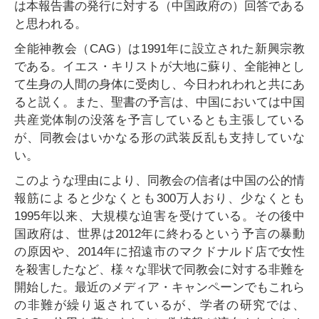
は本報告書の発行に対する（中国政府の）回答である
と思われる。
全能神教会（CAG）は1991年に設立された新興宗教
である。イエス・キリストが大地に蘇り、全能神とし
て生身の人間の身体に受肉し、今日われわれと共にあ
ると説く。また、聖書の予言は、中国においては中国
共産党体制の没落を予言しているとも主張している
が、同教会はいかなる形の武装反乱も支持していな
い。
このような理由により、同教会の信者は中国の公的情
報筋によると少なくとも300万人おり、少なくとも
1995年以来、大規模な迫害を受けている。その後中
国政府は、世界は2012年に終わるという予言の暴動
の原因や、2014年に招遠市のマクドナルド店で女性
を殺害したなど、様々な罪状で同教会に対する非難を
開始した。最近のメディア・キャンペーンでもこれら
の非難が繰り返されているが、学者の研究では、