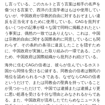
し言っている。このカルトと言う言葉は相手の名声を
傷つける言葉で、西洋の主流学者はもはや使用してい
ないが、中国政府が宗教的自由に対するおぞましい違
反を正当化するために使用している。CAGを批判す
るいくつかの記事が様々な国で同時に掲載されたとい
う事実は、偶然の一致ではありえない。これは、中国
は宗教的自由に関する国際条約に同意しているにも関
わらず、その条約の条項に違反したことを隠すため
に、中国政府が実施した取り組みの一環である。この
ため、中国政府は国際組織から批判され続けている。
海外に住むCAGの信者は、彼らが住んでいるホスト
国から同情を受けるに値する。同教会の信者は難民の
地位を認められるべきである。なぜならCAGの信者
というだけで、または同教会の聖典を持っていること
が見つかっただけで、中国では逮捕または逮捕より更
に悪い処遇を受ける十分な理由とみなされるからであ
る。また、中国政府が流布したでたらめなニュースを