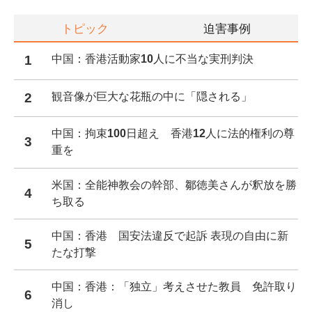
トピック
迫害事例
1
中国：香港活動家10人に不当な実刑判決
2
観音像が巨大な花瓶の中に「隠される」
中国：拘束100日超え 香港12人に法的権利の尊
3
重を
米国：全能神教会の幹部、鄒徳美さんが釈放を勝
4
ち取る
中国：香港 国安法違反で起訴 表現の自由に新
5
たな打撃
中国：香港：「独立」考えさせた教員 免許取り
6
消し