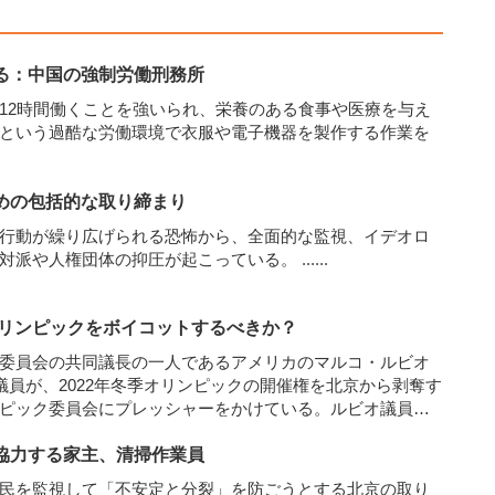
る：中国の強制労働刑務所
12時間働くことを強いられ、栄養のある食事や医療を与え
という過酷な労働環境で衣服や電子機器を製作する作業を
めの包括的な取り締まり
行動が繰り広げられる恐怖から、全面的な監視、イデオロ
反対派や人権団体の抑圧が起こっている。
......
オリンピックをボイコットするべきか？
委員会の共同議長の一人であるアメリカのマルコ・ルビオ
）上院議員が、2022年冬季オリンピックの開催権を北京から剥奪す
ピック委員会にプレッシャーをかけている。ルビオ議員
権侵害、とりわけ信教における人権侵害はオリンピックの
協力する家主、清掃作業員
張している。
......
民を監視して「不安定と分裂」を防ごうとする北京の取り