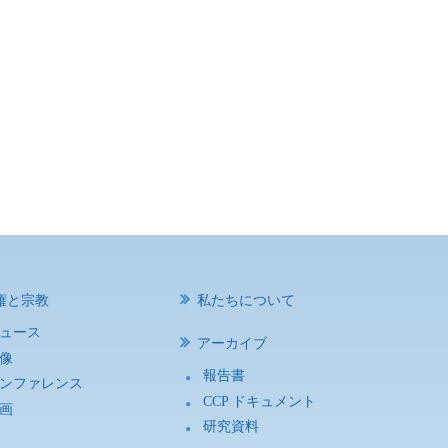
権と宗教
私たちについて
ュース
アーカイブ
像
報告書
ンファレンス
CCP ドキュメント
画
研究資料