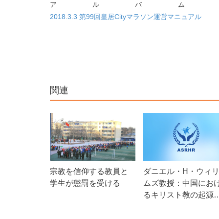
アルバム
2018.3.3 第99回皇居Cityマラソン運営マニュアル
関連
宗教を信仰する教員と
ダニエル・H・ウィ
学生が懲罰を受ける
ムズ教授：中国にお
るキリスト教の起源
は、かなり昔に遡る