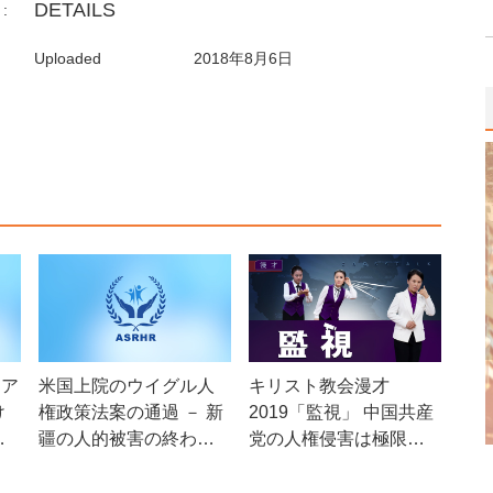
DETAILS
:
Uploaded
2018年8月6日
リア
米国上院のウイグル人
キリスト教会漫才
け
権政策法案の通過 － 新
2019「監視」 中国共産
疆の人的被害の終わり
党の人権侵害は極限ま
の始まりか
で達している