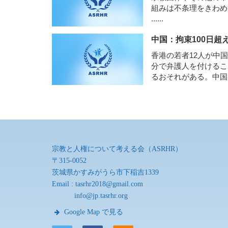
組みは不条理をきわめ
......
中国：拘束100日超
香港の若者12人が中
分で弁護人を付けるこ
るおそれがある。中国
認めなければならな
宗教と人権について考える会（ASRHR）
〒315-0052
茨城県かすみがうら市下稲吉1339
Email :
tasrhr2018@gmail.com
info@jp.tasrhr.org
Google Map で見る