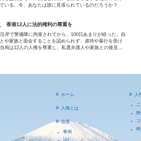
ている。今、あなたは誰に見張られているのだろうか？
え 香港12人に法的権利の尊重を
国沿岸で警備隊に拘束されてから、100日あまりが経った。自
とや家族と面会することを認められず、虐待や暴行を受け
当局は12人の人権を尊重し、私選弁護人や家族との接見を
い。
......
ホーム
人
ニ
人権とは
映
コ
迫害
映
事例
証し