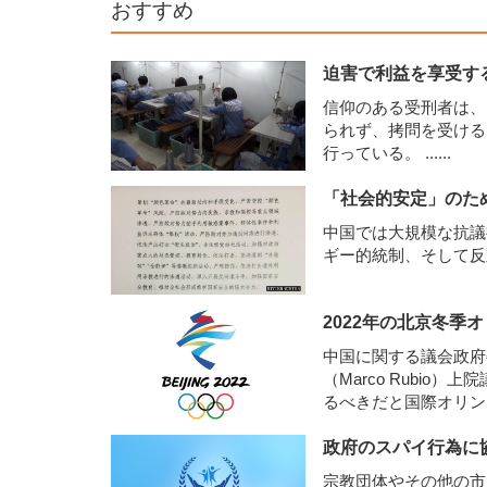
おすすめ
迫害で利益を享受す
信仰のある受刑者は、
られず、拷問を受ける
行っている。
......
「社会的安定」のた
中国では大規模な抗議
ギー的統制、そして
2022年の北京冬季
中国に関する議会政府
（Marco Rubio
るべきだと国際オリン
は、中国の目に余る人
政府のスパイ行為に
精神と相反すると主
宗教団体やその他の市