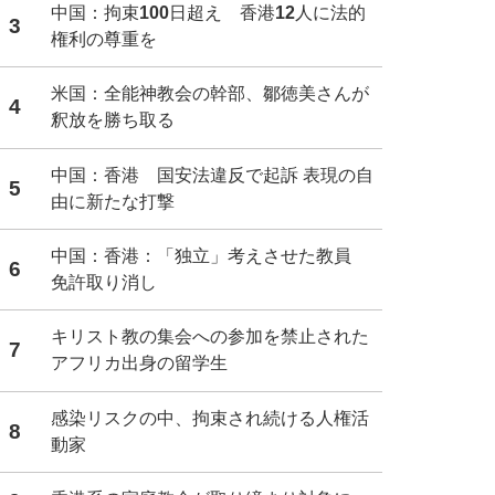
中国：拘束100日超え 香港12人に法的
3
権利の尊重を
米国：全能神教会の幹部、鄒徳美さんが
4
釈放を勝ち取る
中国：香港 国安法違反で起訴 表現の自
5
由に新たな打撃
中国：香港：「独立」考えさせた教員
6
免許取り消し
キリスト教の集会への参加を禁止された
7
アフリカ出身の留学生
感染リスクの中、拘束され続ける人権活
8
動家