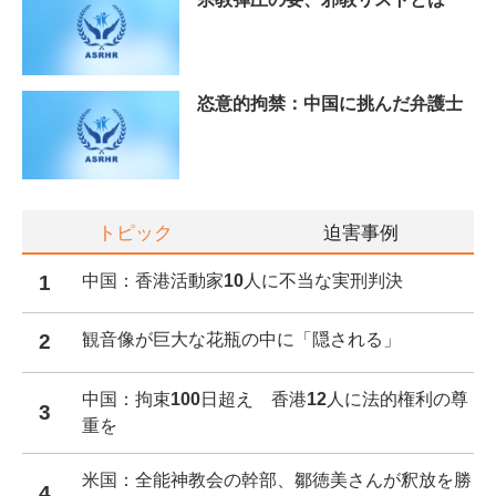
恣意的拘禁：中国に挑んだ弁護士
トピック
迫害事例
1
中国：香港活動家10人に不当な実刑判決
2
観音像が巨大な花瓶の中に「隠される」
中国：拘束100日超え 香港12人に法的権利の尊
3
重を
米国：全能神教会の幹部、鄒徳美さんが釈放を勝
4