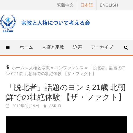
Skip
繁體中文
日本語
ENGLISH
to
content
ホーム
人権と宗教
迫害
アーカイブ
人権
ホーム
»
人権と宗教
»
コンファレンス
»
「脱北者」話題のヨ
ンミ21歳 北朝鮮での壮絶体験 【ザ・ファクト】
「脱北者」話題のヨンミ21歳 北朝
鮮での壮絶体験 【ザ・ファクト】
2018年3月19日
ASRHR