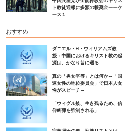
中国共産党が全能神教会のキリス
ト教徒通報に多額の報奨金ーーケ
ース１
おすすめ
ダニエル・H・ウィリアムズ教
授：中国におけるキリスト教の起
源は、かなり昔に遡る
真の「男女平等」とは何か～「国
連女性の地位委員会」で日本人女
性がスピーチ～
「ウィグル族、生き残るため、信
仰糾弾を強制される」
宗教弾圧の要、邪教リストとは