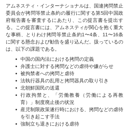
アムネスティ・インターナショナルは、国連拷問禁止
委員会が拷問等禁止条約の履行に関する第5回中国政
府報告書を審査するにあたり、この提言書を提出す
る。この提言書には、アムネスティが関心を抱く重大
な事柄、とりわけ拷問等禁止条約1〜4条、11〜16条
に関する懸念および勧告を盛り込んだ。扱っているの
は、以下の課題である。
中国の国内法における拷問の定義
弁護士に対する拷問などの虐待や嫌がらせ
被拘禁者への拷問と虐待
法執行器具の乱用と拷問器具の取り引き
北朝鮮国民の送還
行政拘禁と、「労働教養（労働による再教
育）」制度廃止後の状況
産児制限政策遂行時における、拷問などの虐待
を引き起こす手法
強制立ち退きにおける虐待