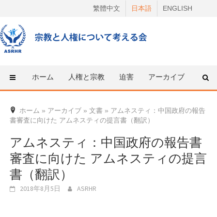
Skip
繁體中文
日本語
ENGLISH
to
content
ホーム
人権と宗教
迫害
アーカイブ
人権
ホーム
»
アーカイブ
»
文書
»
アムネスティ：中国政府の報告
書審査に向けた アムネスティの提言書（翻訳）
アムネスティ：中国政府の報告書
審査に向けた アムネスティの提言
書（翻訳）
2018年8月5日
ASRHR