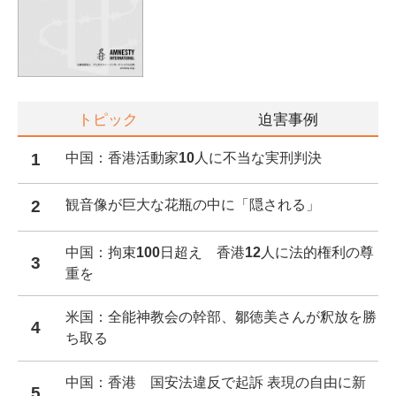
トピック
迫害事例
1
中国：香港活動家10人に不当な実刑判決
2
観音像が巨大な花瓶の中に「隠される」
中国：拘束100日超え 香港12人に法的権利の尊
3
重を
米国：全能神教会の幹部、鄒徳美さんが釈放を勝
4
ち取る
中国：香港 国安法違反で起訴 表現の自由に新
5